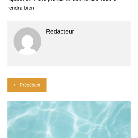
rendra bien !
Redacteur
Navigation
Précédent
de
l’article